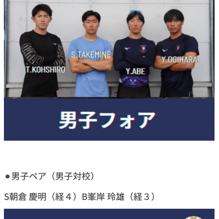
⚫︎男子ペア（男子対校）
S朝倉 慶明（経４）B峯岸 玲雄（経３）