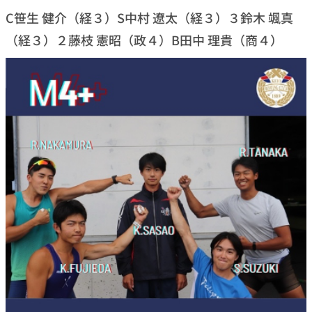
C笹生 健介（経３）S中村 遼太（経３）３鈴木 颯真
（経３）２藤枝 憲昭（政４）B田中 理貴（商４）