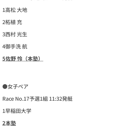
1高松 大地
2柘植 充
3西村 光生
4御手洗 航
5佐野 怜（本塾）
●女子ペア
Race No.17予選1組 11:32発艇
1早稲田大学
2本塾