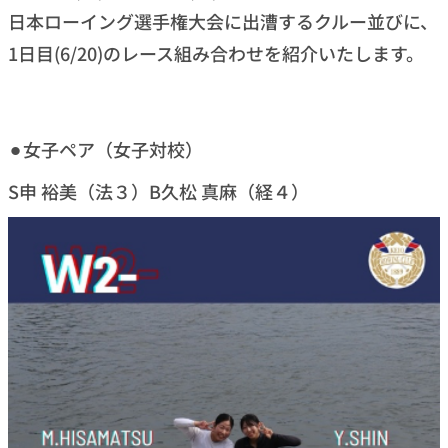
日本ローイング選手権大会に出漕するクルー並びに、
1日目(6/20)のレース組み合わせを紹介いたします。
⚫︎女子ペア（女子対校）
S申 裕美（法３）B久松 真麻（経４）