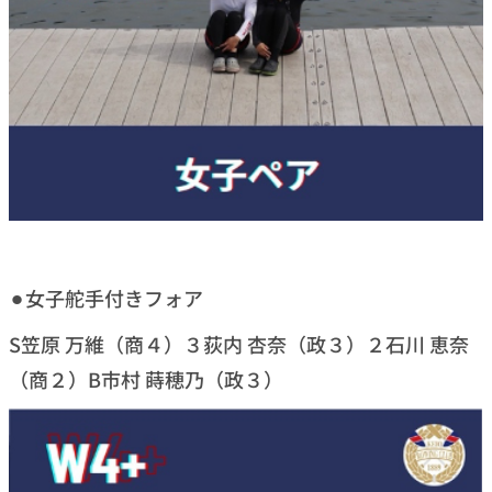
⚫︎女子舵手付きフォア
S笠原 万維（商４）３荻内 杏奈（政３）２石川 恵奈
（商２）B市村 蒔穂乃（政３）