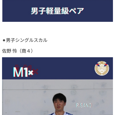
⚫︎男子シングルスカル
佐野 怜（商４）