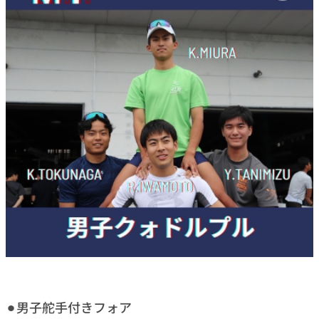
⚫︎男子舵手付きフォア