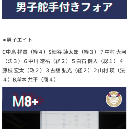
⚫︎男子エイト
C中島 祥貴（経４）S細谷 蓮太郎（経３）７中村 大河
（法３）６中川 遼祐（経２）５白石 健人（総１）４
藤枝 宏太（政２）３古舘 弘光（経２）２山村 瑛（法
４）B岸本 共平（商４）