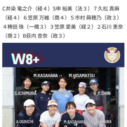
C井染 竜之介（経４）S申 裕美（法３）７久松 真麻
（経４）６笠原 万維（商４）５市村 蒔穂乃（政３）
４稗田 珠（一橋３）３笠原 愛美（経２）２石川 恵奈
（商２）B荻内 杏奈（政３）