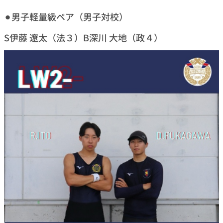
⚫︎男子軽量級ペア（男子対校）
S伊藤 遼太（法３）B深川 大地（政４）