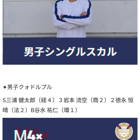
⚫︎男子クォドルプル
S三浦 健太郎（経４）３岩本 流空（商２）２徳永 恒
晴（法２）B谷水 祐仁（環１）