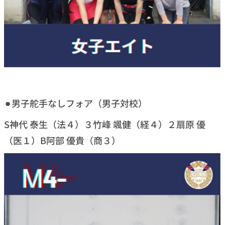
⚫︎男子舵手なしフォア（男子対校）
S神代 泰生（法４）３竹峰 颯健（経４）２扇原 優
（医１）B阿部 優貴（商３）