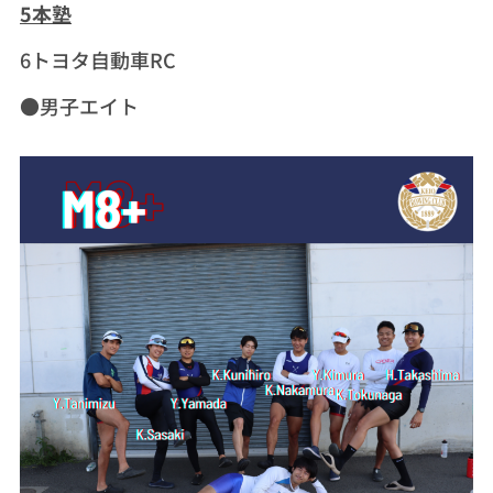
5本塾
6トヨタ自動車RC
●男子エイト