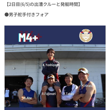
【2
日目
(6/5)
の出漕クルーと発艇時間】
●男子舵手付きフォア