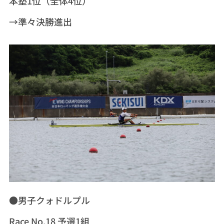
本塾1位（全体4位）
→準々決勝進出
●男子クォドルプル
Race No.18 予選1組