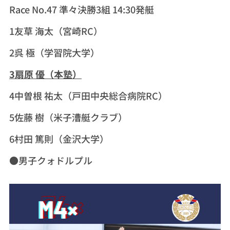
Race No.47 準々決勝3組 14:30発艇
1友草 海太（宮崎RC）
2呉 極（学習院大学）
3扇原 優（本塾）
4中曽根 祐太（戸田中央総合病院RC）
5佐藤 樹（米子漕艇クラブ）
6村田 篤則（金沢大学）
●男子クォドルプル