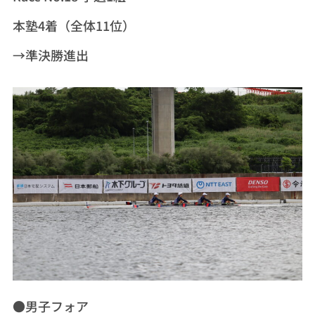
本塾4着（全体11位）
→準決勝進出
●男子フォア