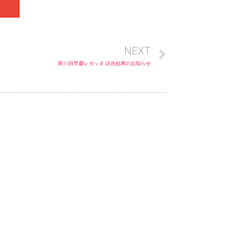
NEXT
第93回早慶レガッタ 試合結果のお知らせ
記事
リンク