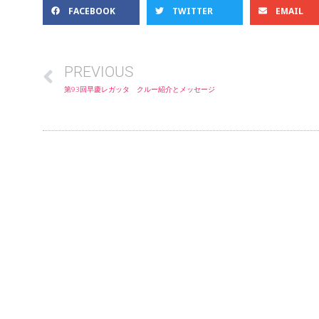
FACEBOOK
TWITTER
EMAIL
PREVIOUS
第93回早慶レガッタ クルー紹介とメッセージ
入部案内
レース結果