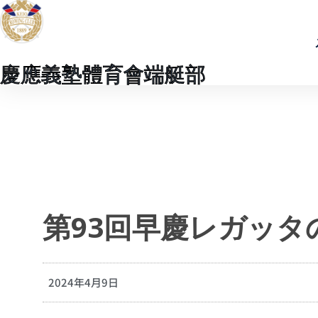
慶應義塾體育會端艇部
第93回早慶レガッタ
2024年4月9日