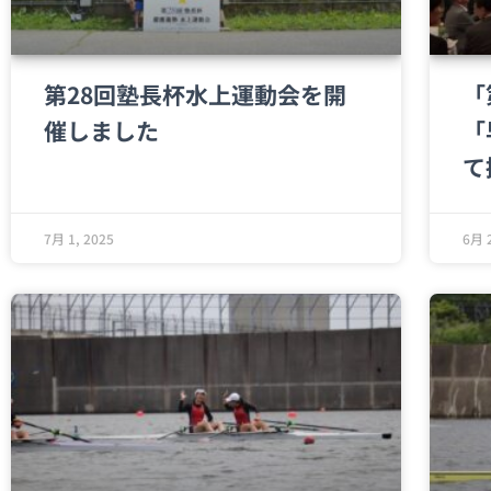
第28回塾長杯水上運動会を開
「
催しました
「
て
7月 1, 2025
6月 2