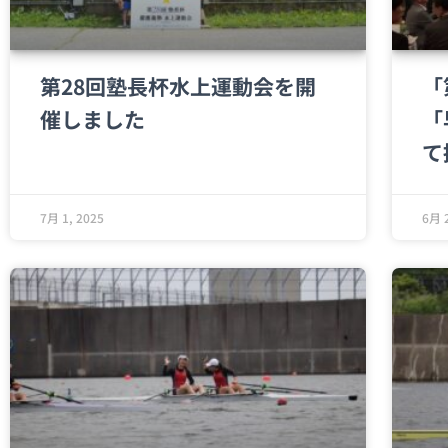
第28回塾長杯水上運動会を開
「
催しました
「
て
7月 1, 2025
6月 2